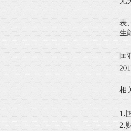
无
3
表
生
匡
20
相
1.
2.