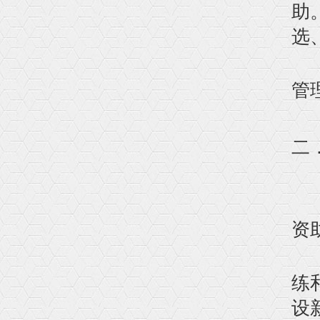
助
选
2
管
二
1
2
资
3
练
设