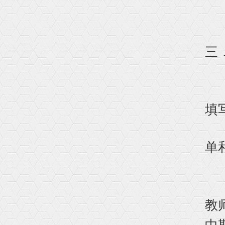
4
三
1
即
填
2
单
2
2
教