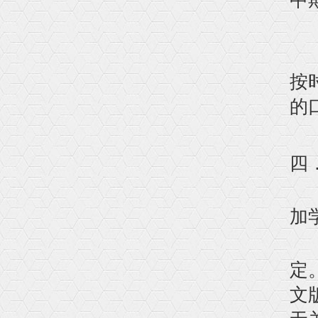
中
3
2
按
的
四
1
加
2
定
文