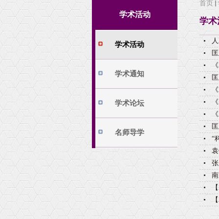
首页
学院动态
培养方案
学术活动
学术
机构设置
本科生科研
大事记
本科生科研训练
人
学术活动
荣誉和获奖
匡
《
精彩图片
学术通知
匡
公示
《
相关下载
《
学术论坛
《
匡
名师导学
“
袁
张
南
【
【