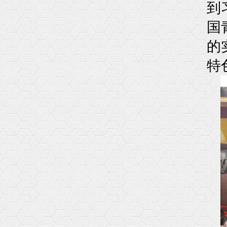
到
国
的
特