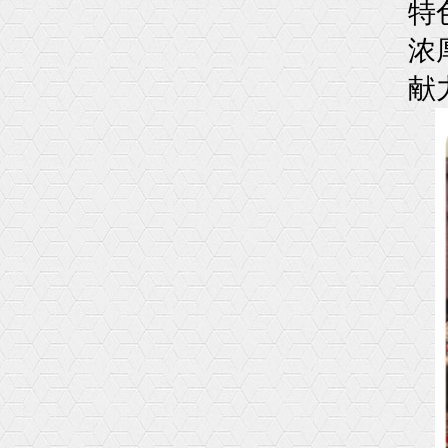
特
浓
献