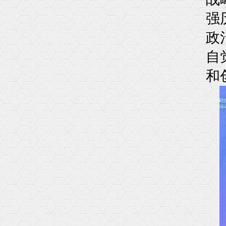
强
政
自
和