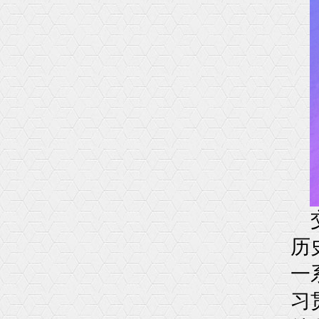
历
一
习