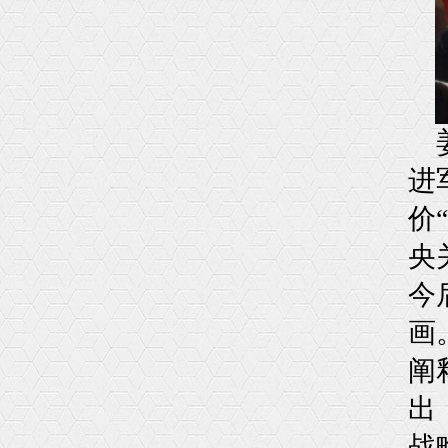
进
价
央
今
画
阐
出
战