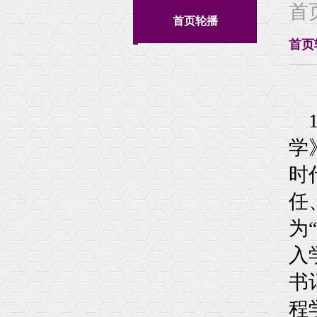
首
学院动态
培养方案
首页轮播
机构设置
本科生科研
首页
大事记
本科生科研训练
荣誉和获奖
精彩图片
公示
相关下载
学
时
任
为
入
书
程