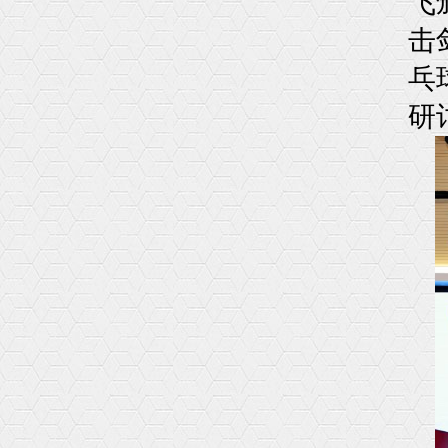
飞
击
乓
研