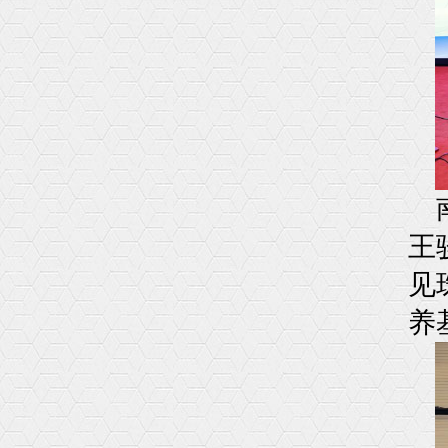
王
见
养