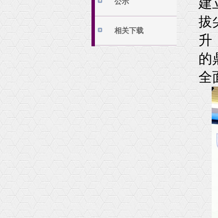
建
公示
拔
相关下载
升
的
全