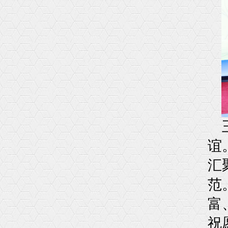
谊
汇
范
富
祝