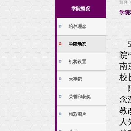
首页
学院动态
培养方案
学院概况
学院
机构设置
本科生科研
大事记
本科生科研训练
培养理念
荣誉和获奖
精彩图片
学院动态
公示
院
相关下载
机构设置
南
校
大事记
荣誉和获奖
念
教
精彩图片
人