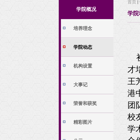
首页
学院动态
培养方案
学院概况
学院
机构设置
本科生科研
大事记
本科生科研训练
培养理念
荣誉和获奖
精彩图片
学院动态
公示
相关下载
机构设置
才
王
大事记
港
团
荣誉和获奖
校
精彩图片
学