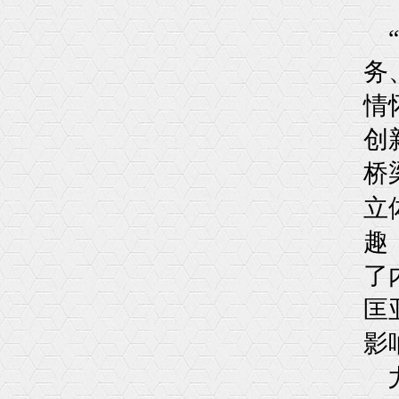
“
务
情
创
桥
立
趣
了
匡
影