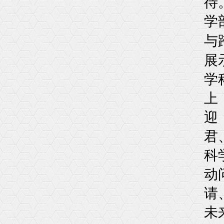
待
学
与
展
学
上
迎
君
科
动
请
未