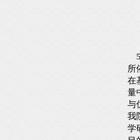
所
在
量
与
我
学