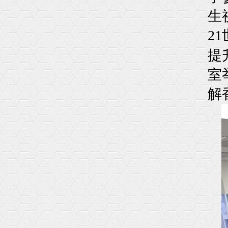
生
21
提
室
解