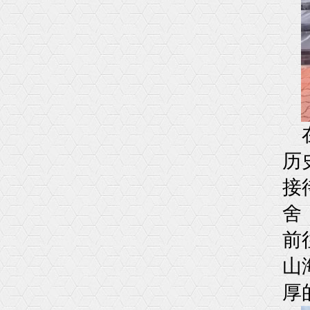
历
接
舍
前
山
厚