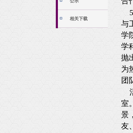
合
公示
相关下载
与
学
学
抛
为
团
室
景
友