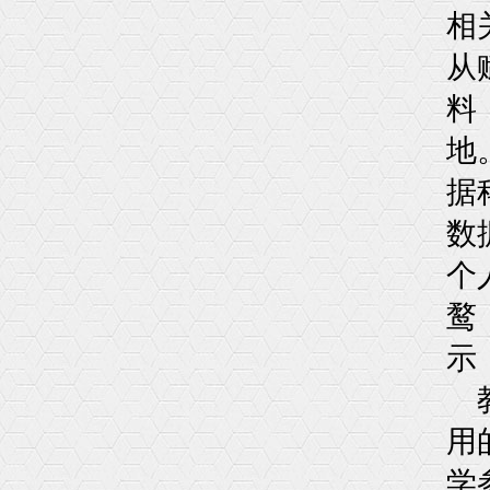
相
从
料
地
据
数
个
鹜
示
用
学