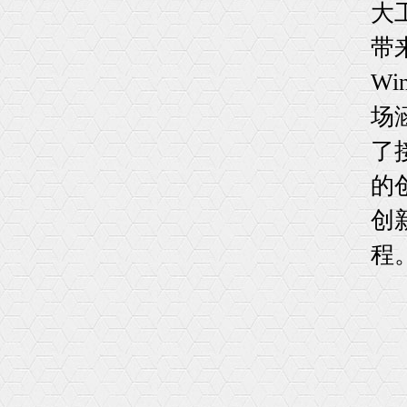
大
带
Wi
场
了
的
创
程