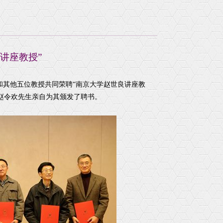
流
学术通知
院友动态
学
学术论坛
院友捐赠
名师导学
院友风采
院友交流
讲座教授”
和其他五位教授共同荣聘“南京大学赵世良讲座教
赵令欢先生亲自为其颁发了聘书。