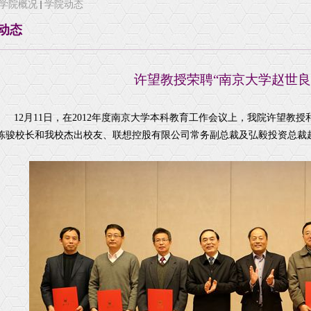
学院概况
学院动态
研究方向
研究生招生信息
国际交
动态
诚聘英才
学工通知
交流访
导师
脑科学研究院
学工活动
学生获奖
许望教授荣聘“南京大学赵世良
12月11日，在2012年度南京大学本科教育工作会议上，我院许望教授
，陈骏校长和我校杰出校友、联想控股有限公司常务副总裁及弘毅投资总裁